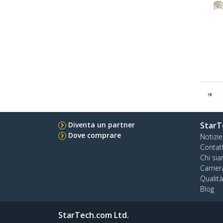
Diventa un partner
StarT
Dove comprare
Notizie
Contat
Chi si
Carrier
Qualit
Blog
StarTech.com Ltd.