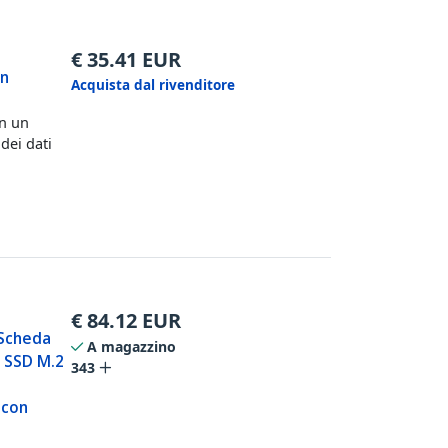
€
35.41
EUR
on
Acquista dal rivenditore
in un
dei dati
€
84.12
EUR
 Scheda
A magazzino
o SSD M.2
343
 con