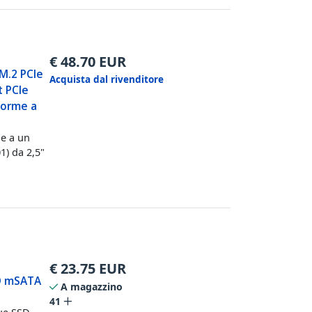
€
48.70
EUR
 M.2 PCIe
Acquista dal rivenditore
t PCIe
nforme a
Me a un
1) da 2,5"
€
23.75
EUR
SD mSATA
A magazzino
41