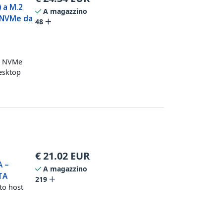
 a M.2
A magazzino
2 NVMe da
48
SD NVMe
esktop
€
21.02
EUR
A –
A magazzino
TA
219
to host