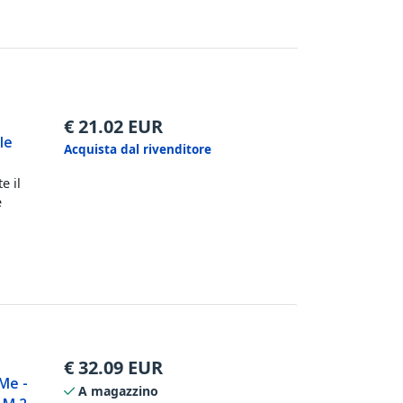
€
21.02
EUR
le
Acquista dal rivenditore
e il
e
€
32.09
EUR
VMe -
A magazzino