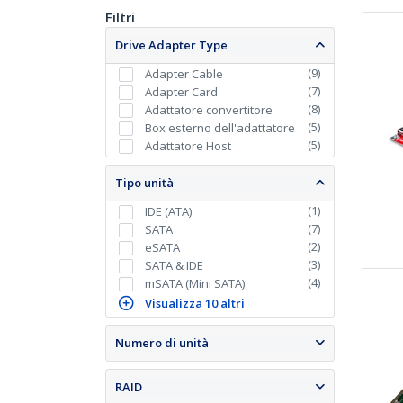
Filtri
Drive Adapter Type
(
9
)
Adapter Cable
(
7
)
Adapter Card
(
8
)
Adattatore convertitore
(
5
)
Box esterno dell'adattatore
(
5
)
Adattatore Host
Tipo unità
(
1
)
IDE (ATA)
(
7
)
SATA
(
2
)
eSATA
(
3
)
SATA & IDE
(
4
)
mSATA (Mini SATA)
Visualizza 10 altri
Numero di unità
RAID