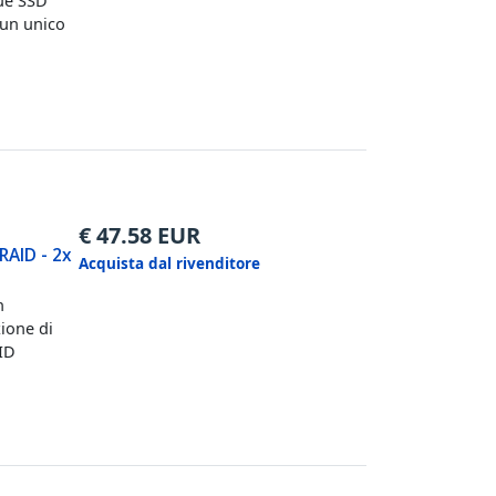
due SSD
 un unico
€
47.58
EUR
RAID - 2x
Acquista dal rivenditore
n
ione di
AID