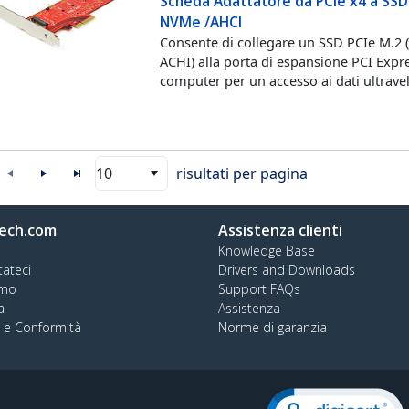
Scheda Adattatore da PCIe x4 a SSD
NVMe /AHCI
Consente di collegare un SSD PCIe M.2
ACHI) alla porta di espansione PCI Expr
computer per un accesso ai dati ultrave
10
risultati per pagina
ech.com
Assistenza clienti
Knowledge Base
tateci
Drivers and Downloads
amo
Support FAQs
a
Assistenza
à e Conformità
Norme di garanzia