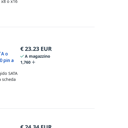
 x8 o x16
€
23.23
EUR
TA o
A magazzino
0 pin a
1,760
gido SATA
a scheda
€
24.34
EUR