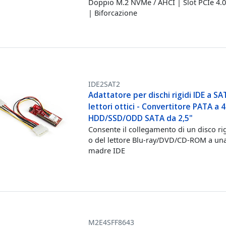
Doppio M.2 NVMe / AHCI | Slot PCIe 4.0
| Biforcazione
IDE2SAT2
Adattatore per dischi rigidi IDE a SA
lettori ottici - Convertitore PATA a 4
HDD/SSD/ODD SATA da 2,5"
Consente il collegamento di un disco ri
o del lettore Blu-ray/DVD/CD-ROM a un
madre IDE
M2E4SFF8643