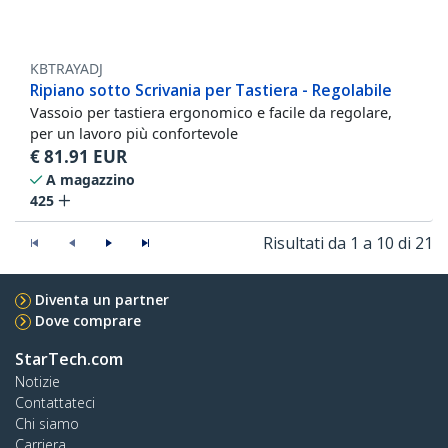
KBTRAYADJ
Ripiano sotto Scrivania per Tastiera - Regolabile
Vassoio per tastiera ergonomico e facile da regolare,
per un lavoro più confortevole
€
81.91
EUR
A magazzino
425
Risultati da 1 a 10 di 21
Diventa un partner
Dove comprare
StarTech.com
Notizie
Contattateci
Chi siamo
Carriera