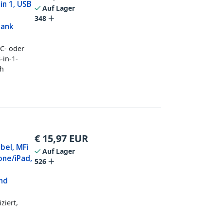
in 1, USB
Auf Lager
348
bank
-C- oder
-in-1-
ch
€
15,97
EUR
bel, MFi
Auf Lager
hone/iPad,
526
und
ziert,