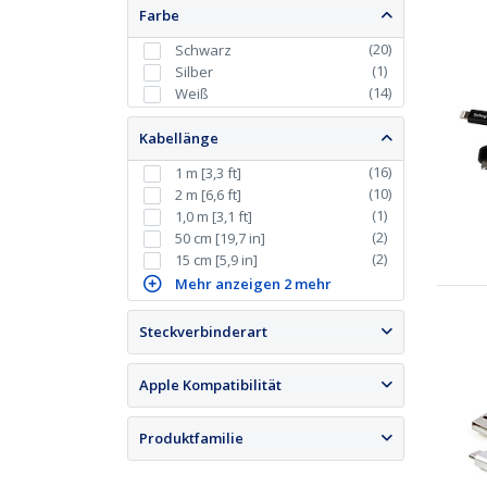
Farbe
(
20
)
Schwarz
(
1
)
Silber
(
14
)
Weiß
Kabellänge
(
16
)
1 m [3,3 ft]
(
10
)
2 m [6,6 ft]
(
1
)
1,0 m [3,1 ft]
(
2
)
50 cm [19,7 in]
(
2
)
15 cm [5,9 in]
Mehr anzeigen 2 mehr
Steckverbinderart
Apple Kompatibilität
Produktfamilie