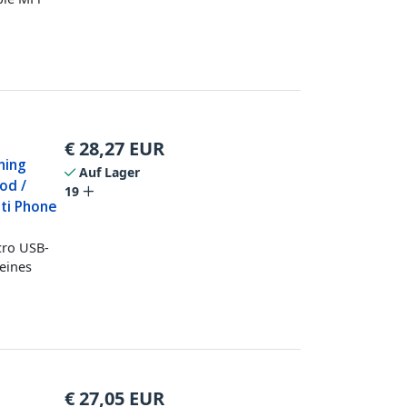
€
28,27
EUR
ning
Auf Lager
od /
19
lti Phone
cro USB-
 eines
€
27,05
EUR