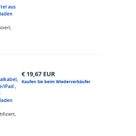
tel aus
fladen
ziert,
€
19,67
EUR
alkabel,
Kaufen Sie beim Wiederverkäufer
e/iPad ,
s
fladen
fiziert,