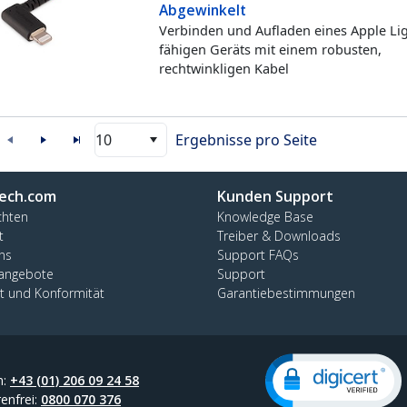
Abgewinkelt
Verbinden und Aufladen eines Apple Li
fähigen Geräts mit einem robusten,
rechtwinkligen Kabel
10
Ergebnisse pro Seite
ech.com
Kunden Support
chten
Knowledge Base
t
Treiber & Downloads
ns
Support FAQs
nangebote
Support
ät und Konformität
Garantiebestimmungen
n:
+43 (01) 206 09 24 58
enfrei:
0800 070 376