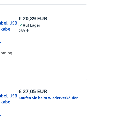
€
20,89
EUR
abel, USB
Auf Lager
ekabel
289
,
ghtning
€
27,05
EUR
abel, USB
Kaufen Sie beim Wiederverkäufer
ekabel
,