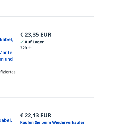
€
23,35
EUR
lkabel,
Auf Lager
329
 Mantel
en und
fiziertes
€
22,13
EUR
kabel,
Kaufen Sie beim Wiederverkäufer
r