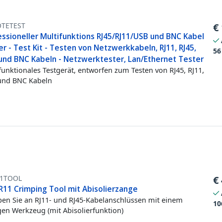
TETEST
€
essioneller Multifunktions RJ45/RJ11/USB und BNC Kabel
r - Test Kit - Testen von Netzwerkkabeln, RJ11, RJ45,
56
und BNC Kabeln - Netzwerktester, Lan/Ethernet Tester
funktionales Testgerät, entworfen zum Testen von RJ45, RJ11,
und BNC Kabeln
11TOOL
€
 R11 Crimping Tool mit Abisolierzange
en Sie an RJ11- und RJ45-Kabelanschlüssen mit einem
10
gen Werkzeug (mit Abisolierfunktion)