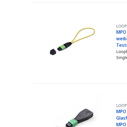
LOOP
MPO 
weib
Test
Loopb
Singl
LOOP
MPO 
Glas
MPO 