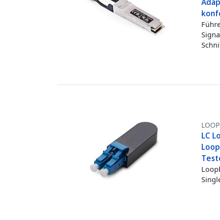
Adap
konf
Führe
Signa
Schni
LOOP
LC L
Loop
Test
Loopb
Singl