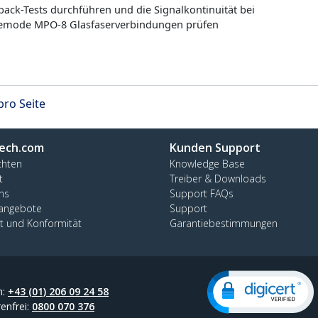
ack-Tests durchführen und die Signalkontinuität bei
emode MPO-8 Glasfaserverbindungen prüfen
pro Seite
ech.com
Kunden Support
chten
Knowledge Base
t
Treiber & Downloads
ns
Support FAQs
nangebote
Support
ät und Konformität
Garantiebestimmungen
n:
+43 (01) 206 09 24 58
enfrei:
0800 070 376