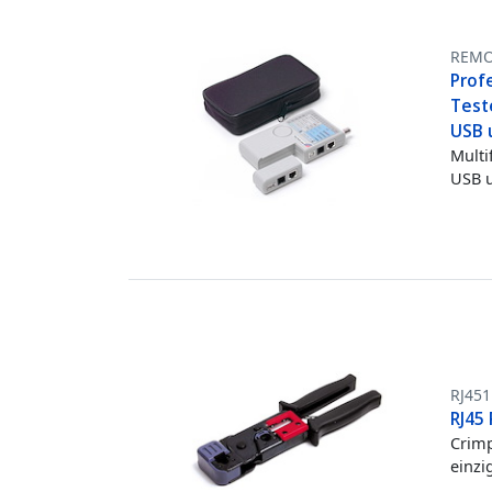
REMO
Prof
Teste
USB 
Multi
USB 
RJ45
RJ45
Crimp
einzi