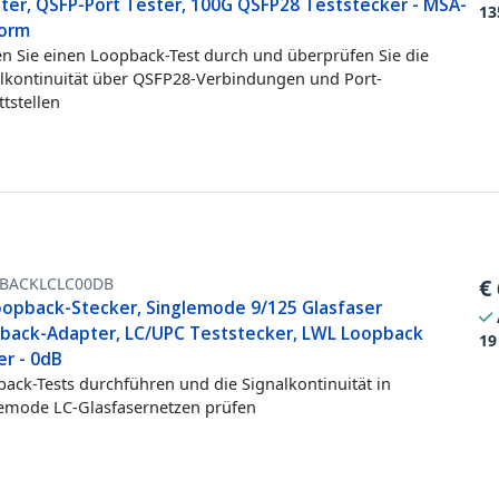
ter, QSFP-Port Tester, 100G QSFP28 Teststecker - MSA-
13
orm
n Sie einen Loopback-Test durch und überprüfen Sie die
lkontinuität über QSFP28-Verbindungen und Port-
ttstellen
BACKLCLC00DB
€
oopback-Stecker, Singlemode 9/125 Glasfaser
back-Adapter, LC/UPC Teststecker, LWL Loopback
19
er - 0dB
ack-Tests durchführen und die Signalkontinuität in
emode LC-Glasfasernetzen prüfen