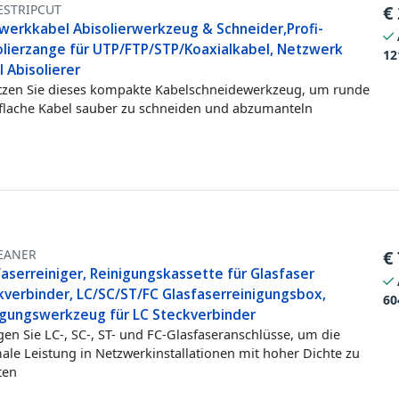
ESTRIPCUT
€
werkkabel Abisolierwerkzeug & Schneider,Profi-
olierzange für UTP/FTP/STP/Koaxialkabel, Netzwerk
12
 Abisolierer
zen Sie dieses kompakte Kabelschneidewerkzeug, um runde
flache Kabel sauber zu schneiden und abzumanteln
EANER
€
aserreiniger, Reinigungskassette für Glasfaser
kverbinder, LC/SC/ST/FC Glasfaserreinigungsbox,
60
igungswerkzeug für LC Steckverbinder
gen Sie LC-, SC-, ST- und FC-Glasfaseranschlüsse, um die
ale Leistung in Netzwerkinstallationen mit hoher Dichte zu
ten