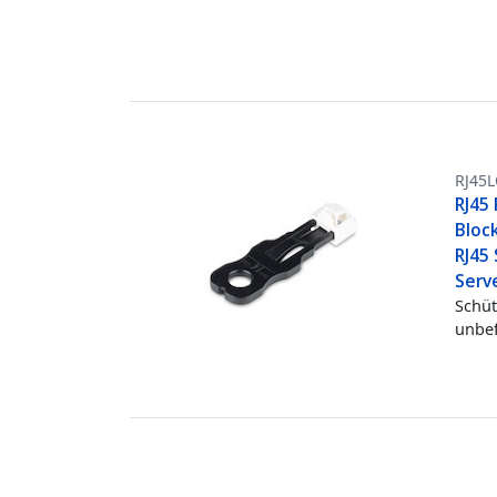
RJ45
RJ45 
Bloc
RJ45 
Serv
Schüt
unbef