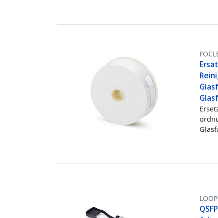
FOCL
Ersa
Rein
Glasf
Glas
Erset
ordnu
Glasf
LOOP
QSFP