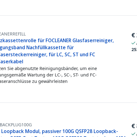
EANERREFILL
€
tzkassettenrolle für FOCLEANER Glasfaserreiniger,
igungsband Nachfüllkassette für
25
asersteckerreiniger, für LC, SC, ST und FC
faserkabel
zen Sie abgenutzte Reinigungsbänder, um eine
ngsgemäße Wartung der LC-, SC-, ST- und FC-
aseranschlüsse zu gewährleisten
BACKPLUG100G
€
 Loopback Modul, passiver 100G QSFP28 Loopback-