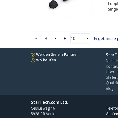
Loopb
Singl
10
Ergebnisse 
Werden Sie ein Partner
StarT
Wo kaufen
Nachri
Kontak
Über u
Stelle
Qualit
Blog
StarTech.com Ltd.
Celsiusweg 16
Telefo
5928 PR Venlo
Gebühr