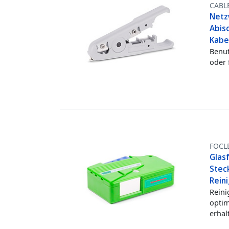
CABL
Netz
Abis
Kabel
Benut
oder 
FOCL
Glasf
Stec
Rein
Reini
optim
erhal