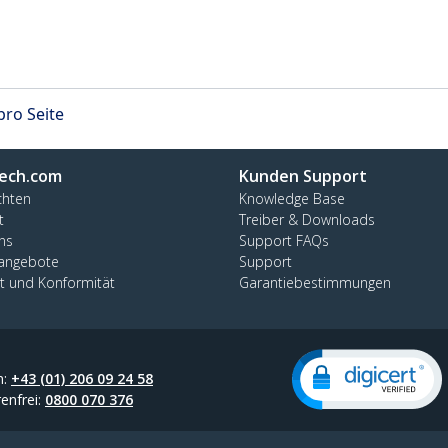
pro Seite
ech.com
Kunden Support
chten
Knowledge Base
t
Treiber & Downloads
ns
Support FAQs
nangebote
Support
ät und Konformität
Garantiebestimmungen
n:
+43 (01) 206 09 24 58
enfrei:
0800 070 376