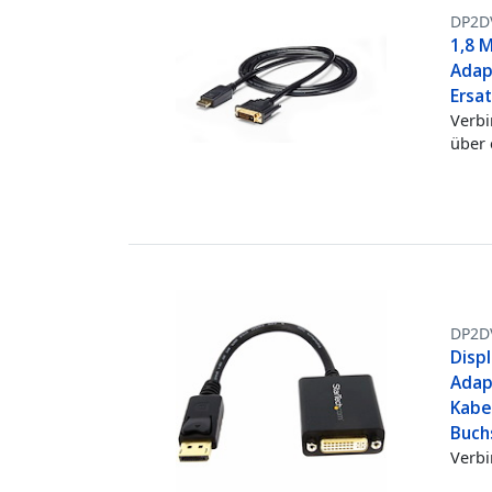
DP2D
1,8 M
Adap
Ersa
Verbi
über 
DP2D
Displ
Adap
Kabe
Buch
Verbi