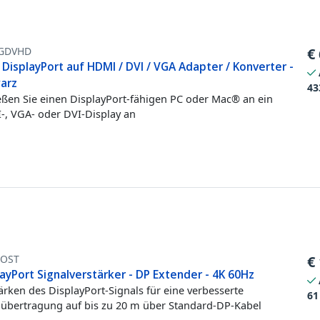
GDVHD
€
 DisplayPort auf HDMI / DVI / VGA Adapter / Konverter -
arz
43
eßen Sie einen DisplayPort-fähigen PC oder Mac® an ein
, VGA- oder DVI-Display an
OST
€
ayPort Signalverstärker - DP Extender - 4K 60Hz
ärken des DisplayPort-Signals für eine verbesserte
61
übertragung auf bis zu 20 m über Standard-DP-Kabel