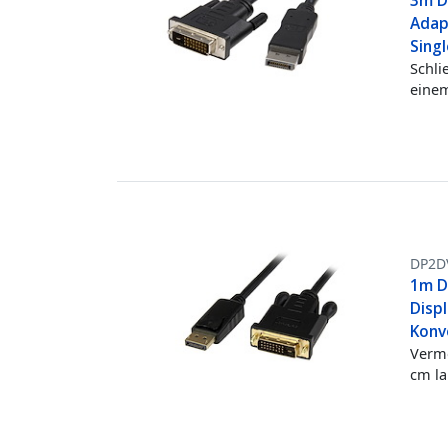
3m Di
Adap
Singl
Schli
einem
DP2D
1m Di
Displ
Konve
Verme
cm la