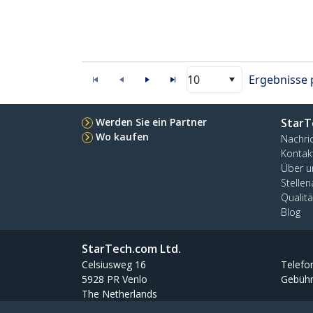
10
Ergebnisse 
Werden Sie ein Partner
StarT
Wo kaufen
Nachri
Kontak
Über u
Stelle
Qualit
Blog
StarTech.com Ltd.
Celsiusweg 16
Telefo
5928 PR Venlo
Gebühr
The Netherlands