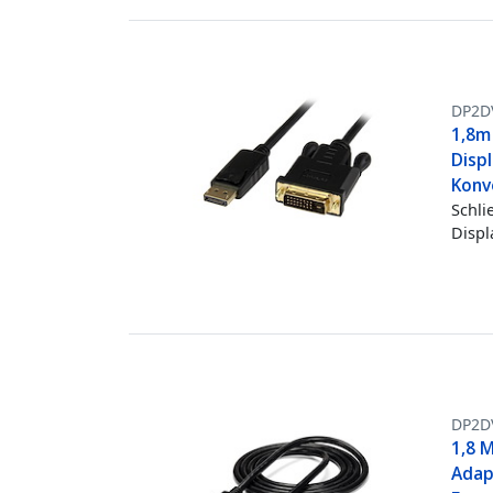
DP2D
1,8m 
Displ
Konve
Schli
Displ
DP2D
1,8 M
Adap