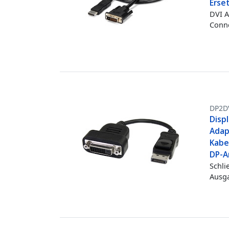
Erse
DVI A
Conne
DP2D
Displ
Adap
Kabe
DP-A
Schli
Ausga