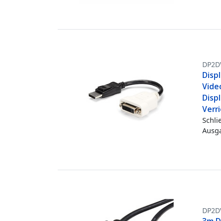
DP2D
Displ
Video
Disp
Verr
Schli
Ausga
DP2D