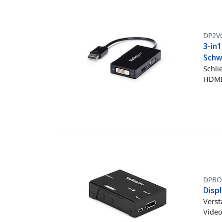
DP2V
3-in1
Schw
Schli
HDMI-
DPBO
Displ
Verst
Video