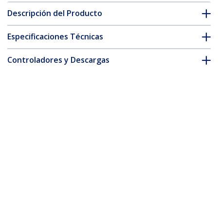
Descripción del Producto
Especificaciones Técnicas
Controladores y Descargas
FAQ y cumplimiento
Accesorios
* La apariencia y las especificaciones del producto están sujetas
a cambios sin previo aviso.
También podría interesarle