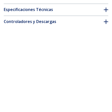
Especificaciones Técnicas
Controladores y Descargas
FAQ y cumplimiento
* La apariencia y las especificaciones del producto están sujetas
a cambios sin previo aviso.
Adaptador de vídeo externo triple head
Mini DisplayPort a DVI HDMI y DP
conversor
ID del Producto:
MDP2DPDVHD
Hágase Socio
Dónde comprar
StarTech.com