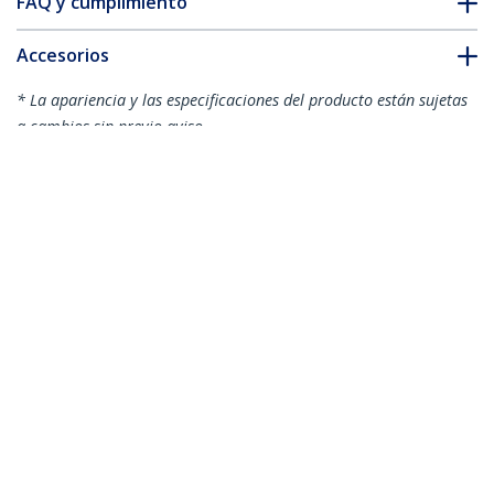
FAQ y cumplimiento
Accesorios
* La apariencia y las especificaciones del producto están sujetas
a cambios sin previo aviso.
También podría interesarle
MDP2DVIMM10B
Cable de 3m
MDP2DVIMM3BS
Cable de 91cm
Adaptador de Video
Adaptador Activo de
Mini DisplayPort a
Video Externo Mini
DVI-D - Conversor