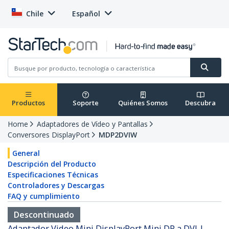
Chile
Español
Productos
Soporte
Quiénes Somos
Descubra
Home
Adaptadores de Vídeo y Pantallas
Conversores DisplayPort
MDP2DVIW
General
Descripción del Producto
Especificaciones Técnicas
Controladores y Descargas
FAQ y cumplimiento
Descontinuado
Adaptador Video Mini DisplayPort Mini DP a DVI-I -