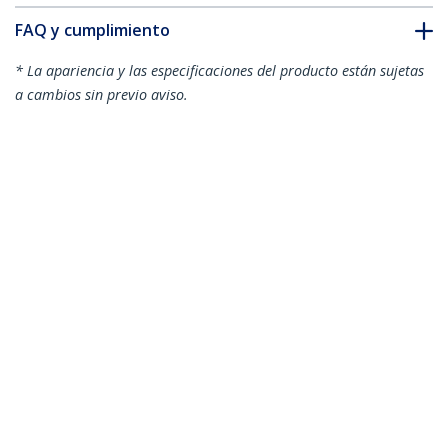
FAQ y cumplimiento
* La apariencia y las especificaciones del producto están sujetas
a cambios sin previo aviso.
También podría interesarle
CABLMANAGER2
Panel 1U de 19
Pulgadas para
CMHOOK1UN
Anilla Pasacables en
Gestión de Cableado
D Vertical 1U para
con Anillas en D
Gestión de Cableado
en Armarios Racks -