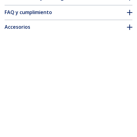
FAQ y cumplimiento
Accesorios
* La apariencia y las especificaciones del producto están sujetas
a cambios sin previo aviso.
También podría interesarle
RK812WALLO
Rack de Acero
Horizontal de Marco
Abierto - 8U de 12