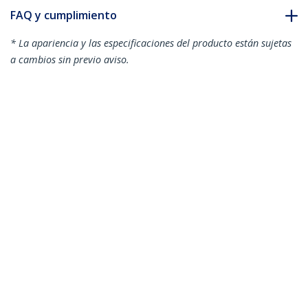
FAQ y cumplimiento
* La apariencia y las especificaciones del producto están sujetas
a cambios sin previo aviso.
Estante Bandeja Deslizante Telescópica
para Armario Rack Servidores 0.55m de
Profundidad
ID del Producto:
SLIDESHELFD
Hágase Socio
Dónde comprar
StarTech.com
Sala de Prensa
Contáctenos
Acerca de nosotros
Empleos
Calidad y Conformidad Regulatoria
Blog