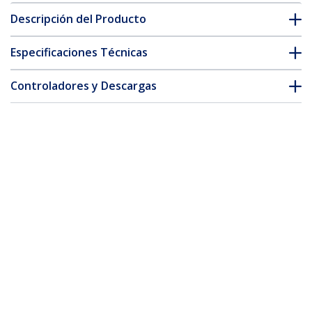
Descripción del Producto
Especificaciones Técnicas
Controladores y Descargas
FAQ y cumplimiento
* La apariencia y las especificaciones del producto están sujetas
a cambios sin previo aviso.
También podría interesarle