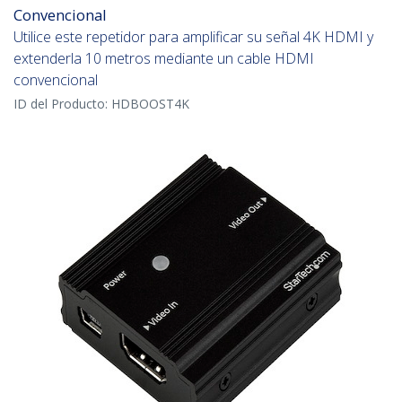
Convencional
Utilice este repetidor para amplificar su señal 4K HDMI y
extenderla 10 metros mediante un cable HDMI
convencional
ID del Producto:
HDBOOST4K