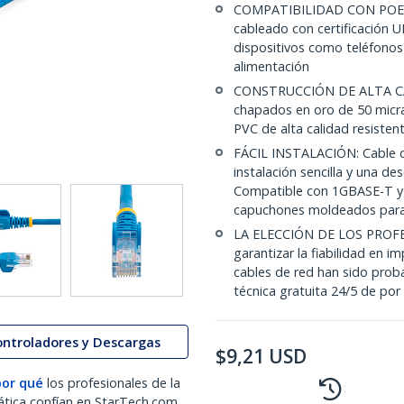
COMPATIBILIDAD CON POE: 
cableado con certificación 
dispositivos como teléfonos
alimentación
CONSTRUCCIÓN DE ALTA CALI
chapados en oro de 50 micras
PVC de alta calidad resiste
FÁCIL INSTALACIÓN: Cable d
instalación sencilla y una d
Compatible con 1GBASE-T y e
capuchones moldeados para
LA ELECCIÓN DE LOS PROFE
garantizar la fiabilidad en i
cables de red han sido prob
técnica gratuita 24/5 de por
ontroladores y Descargas
$
9,21
USD
por qué
los profesionales de la
ática confían en StarTech.com