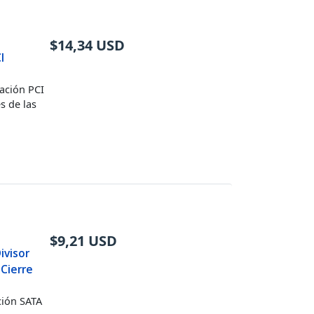
$
14,34
USD
I
tación PCI
s de las
$
9,21
USD
ivisor
 Cierre
ción SATA