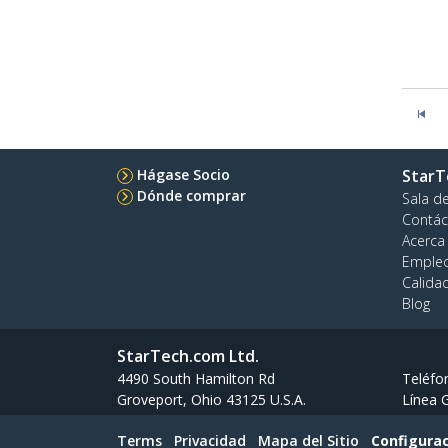
Hágase Socio
StarT
Dónde comprar
Sala d
Contác
Acerca
Emple
Calida
Blog
StarTech.com Ltd.
4490 South Hamilton Rd
Teléfo
Groveport, Ohio 43125 U.S.A.
Línea G
Terms
Privacidad
Mapa del Sitio
Configurac