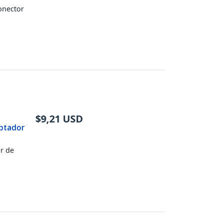
onector
$
9,21
USD
ptador
o
r de