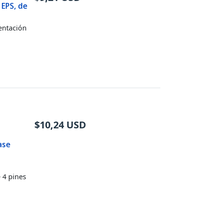
 EPS, de
entación
$
10,24
USD
ase
 4 pines