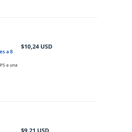
$
10,24
USD
es a 8
EPS a una
$
9,21
USD