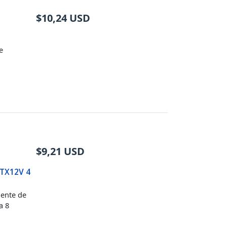
$
10,24
USD
e
$
9,21
USD
ATX12V 4
uente de
a 8