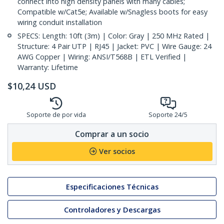
connect into high density panels with many cables;
Compatible w/Cat5e; Available w/Snagless boots for easy
wiring conduit installation
SPECS: Length: 10ft (3m) | Color: Gray | 250 MHz Rated |
Structure: 4 Pair UTP | RJ45 | Jacket: PVC | Wire Gauge: 24
AWG Copper | Wiring: ANSI/T568B | ETL Verified |
Warranty: Lifetime
$
10,24
USD
Soporte de por vida
Soporte 24/5
Comprar a un socio
Ver socios
Especificaciones Técnicas
Controladores y Descargas