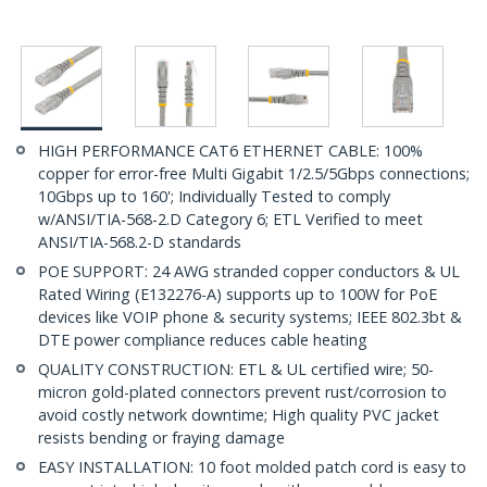
HIGH PERFORMANCE CAT6 ETHERNET CABLE: 100%
copper for error-free Multi Gigabit 1/2.5/5Gbps connections;
10Gbps up to 160'; Individually Tested to comply
w/ANSI/TIA-568-2.D Category 6; ETL Verified to meet
ANSI/TIA-568.2-D standards
POE SUPPORT: 24 AWG stranded copper conductors & UL
Rated Wiring (E132276-A) supports up to 100W for PoE
devices like VOIP phone & security systems; IEEE 802.3bt &
DTE power compliance reduces cable heating
QUALITY CONSTRUCTION: ETL & UL certified wire; 50-
micron gold-plated connectors prevent rust/corrosion to
avoid costly network downtime; High quality PVC jacket
resists bending or fraying damage
EASY INSTALLATION: 10 foot molded patch cord is easy to