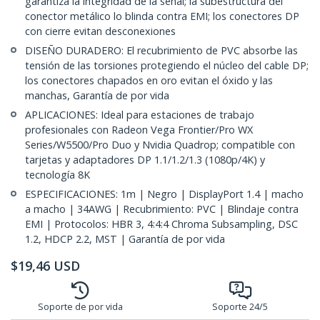
garantiza la integridad de la señal; la subestructura del
conector metálico lo blinda contra EMI; los conectores DP
con cierre evitan desconexiones
DISEÑO DURADERO: El recubrimiento de PVC absorbe las
tensión de las torsiones protegiendo el núcleo del cable DP;
los conectores chapados en oro evitan el óxido y las
manchas, Garantía de por vida
APLICACIONES: Ideal para estaciones de trabajo
profesionales con Radeon Vega Frontier/Pro WX
Series/W5500/Pro Duo y Nvidia Quadrop; compatible con
tarjetas y adaptadores DP 1.1/1.2/1.3 (1080p/4K) y
tecnología 8K
ESPECIFICACIONES: 1m | Negro | DisplayPort 1.4 | macho
a macho | 34AWG | Recubrimiento: PVC | Blindaje contra
EMI | Protocolos: HBR 3, 4:4:4 Chroma Subsampling, DSC
1.2, HDCP 2.2, MST | Garantía de por vida
$
19,46
USD
Soporte de por vida
Soporte 24/5