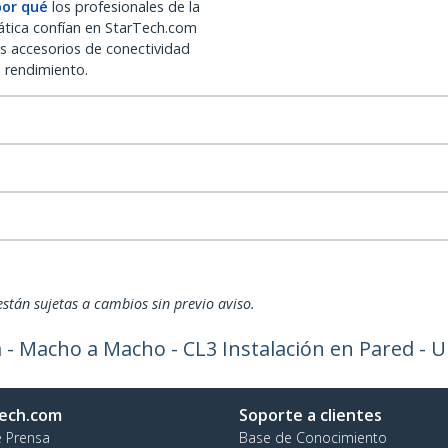
por qué
los profesionales de la
ática confían en StarTech.com
os accesorios de conectividad
o rendimiento.
están sujetas a cambios sin previo aviso.
- Macho a Macho - CL3 Instalación en Pared - Ul
ech.com
Soporte a clientes
e Prensa
Base de Conocimiento