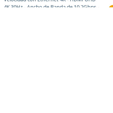
4K 30Hz - Ancho de Banda de 10,2Gbps -
Cable de Vídeo HDMI 1.4 Macho a Macho
28AWG - HDCP 1.4 - Negro
ID del Producto:
HDMM2MHS
Hágase Socio
Dónde comprar
StarTech.com
Sala de Prensa
Contáctenos
Acerca de nosotros
Empleos
Calidad y Conformidad Regulatoria
Blog
Soporte a clientes
Base de Conocimiento
Controladores y Descargas
Support FAQs