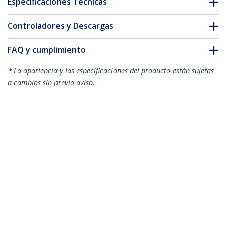
Especificaciones Técnicas
Controladores y Descargas
FAQ y cumplimiento
* La apariencia y las especificaciones del producto están sujetas
a cambios sin previo aviso.
También podría interesarle
HDMM2MP
Cable HDMI premium
de alta velocidad con
HDMM1MP
Cable HDMI premium
Ethernet - 4K 60Hz -