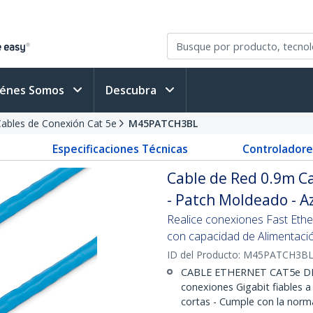
iénes Somos
Descubra
ables de Conexión Cat 5e
M45PATCH3BL
Especificaciones Técnicas
Controladore
Cable de Red 0.9m C
- Patch Moldeado - A
Realice conexiones Fast Ether
con capacidad de Alimentació
ID del Producto:
M45PATCH3B
CABLE ETHERNET CAT5e DE
conexiones Gigabit fiables 
cortas - Cumple con la norm