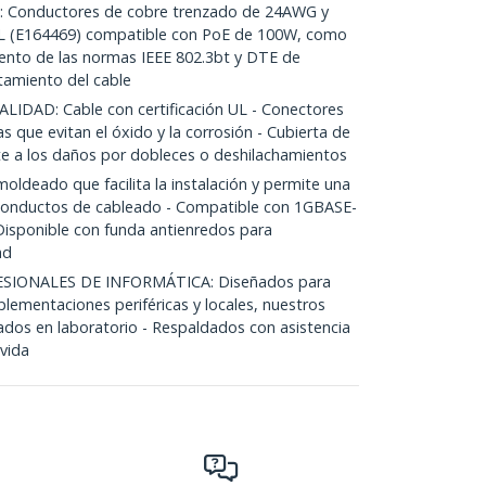
Conductores de cobre trenzado de 24AWG y
 UL (E164469) compatible con PoE de 100W, como
iento de las normas IEEE 802.3bt y DTE de
tamiento del cable
DAD: Cable con certificación UL - Conectores
 que evitan el óxido y la corrosión - Cubierta de
nte a los daños por dobleces o deshilachamientos
ldeado que facilita la instalación y permite una
 conductos de cableado - Compatible con 1GBASE-
 Disponible con funda antienredos para
ad
SIONALES DE INFORMÁTICA: Diseñados para
mplementaciones periféricas y locales, nuestros
ados en laboratorio - Respaldados con asistencia
 vida