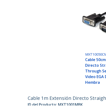
MXT10050C
Cable 50cm
Directo Str
Through Se
Video EGA 
Hembra
Cable 1m Extensión Directo Strai
ID del Producto:
MXT1001MBK