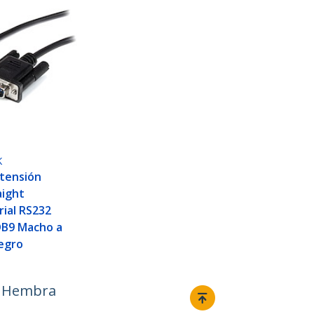
K
xtensión
aight
ial RS232
DB9 Macho a
egro
a Hembra