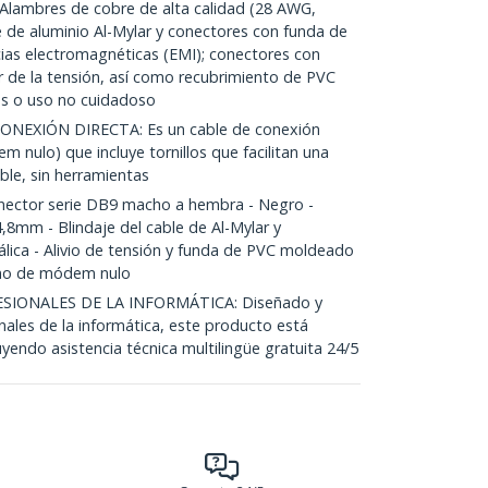
ambres de cobre de alta calidad (28 AWG,
e de aluminio Al-Mylar y conectores con funda de
cias electromagnéticas (EMI); conectores con
de la tensión, así como recubrimiento de PVC
es o uso no cuidadoso
NEXIÓN DIRECTA: Es un cable de conexión
m nulo) que incluye tornillos que facilitan una
able, sin herramientas
ector serie DB9 macho a hembra - Negro -
,8mm - Blindaje del cable de Al-Mylar y
lica - Alivio de tensión y funda de PVC moldeado
, no de módem nulo
SIONALES DE LA INFORMÁTICA: Diseñado y
nales de la informática, este producto está
uyendo asistencia técnica multilingüe gratuita 24/5