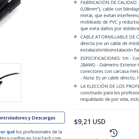
FABRICACIÓN DE CALIDAD: Al
0,08mm²), cable con blindaj
metal, que evitan interferen
moldeado de PVC y reductor 
que evita daños por doblec
CABLE ATORNILLABLE DE CO
directa (no un cable de móde
instalación/desinstalación fi
ESPECIFICACIONES: 1m - Con
28AWG - Diámetro Exterior:4
conectores con carcasa metá
- Nota: Es un cable directo
LA ELECCIÓN DE LOS PROFE
construido para los profesio
respaldado de por vida, incl
ontroladores y Descargas
$
9,21
USD
por qué
los profesionales de la
ática confían en StarTech.com