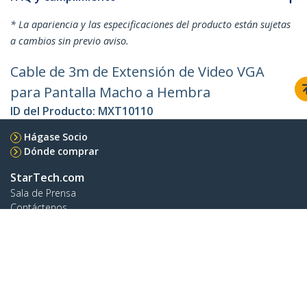
* La apariencia y las especificaciones del producto están sujetas
a cambios sin previo aviso.
Cable de 3m de Extensión de Video VGA
para Pantalla Macho a Hembra
ID del Producto:
MXT10110
Hágase Socio
Dónde comprar
StarTech.com
Sala de Prensa
Contáctenos
Acerca de nosotros
Empleos
Calidad y Conformidad Regulatoria
Blog
Soporte a clientes
Base de Conocimiento