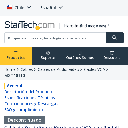
Chile
Español
Productos
Soporte
Quiénes Somos
Descubra
Home
Cables
Cables de Audio-Vídeo
Cables VGA
MXT10110
General
Descripción del Producto
Especificaciones Técnicas
Controladores y Descargas
FAQ y cumplimiento
Descontinuado
Cable de 3m de Extensión de Video VGA para Pantalla