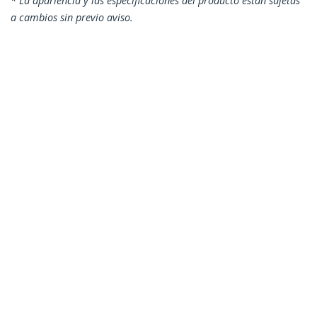
* La apariencia y las especificaciones del producto están sujetas
a cambios sin previo aviso.
También podría interesarle
N6PATC1MBL
Cable de Red
Ethernet Snagless
Sin Enganches Cat 6
Cat6 Gigabit 1m -
Azul
Cable de Red Ethernet Snagless Sin