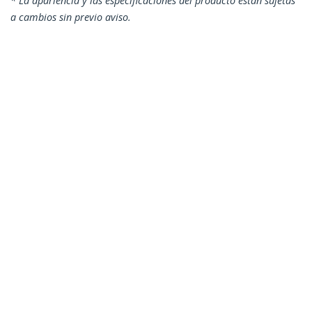
* La apariencia y las especificaciones del producto están sujetas
a cambios sin previo aviso.
También podría interesarle
N6PATC3MBL
Cable de Red
Ethernet Snagless
Sin Enganches Cat 6
Cat6 Gigabit 3m -
Azul
Cable de Red Ethernet Snagless Sin