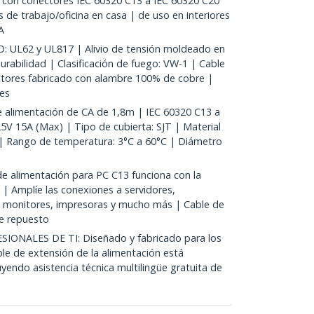
 con conectores IEC 60320 C13 a IEC 60320 C20
de trabajo/oficina en casa | de uso en interiores
A
UL62 y UL817 | Alivio de tensión moldeado en
rabilidad | Clasificación de fuego: VW-1 | Cable
ctores fabricado con alambre 100% de cobre |
des
 alimentación de CA de 1,8m | IEC 60320 C13 a
V 15A (Max) | Tipo de cubierta: SJT | Material
 | Rango de temperatura: 3°C a 60°C | Diámetro
 alimentación para PC C13 funciona con la
 | Amplíe las conexiones a servidores,
, monitores, impresoras y mucho más | Cable de
e repuesto
IONALES DE TI: Diseñado y fabricado para los
ble de extensión de la alimentación está
uyendo asistencia técnica multilingüe gratuita de