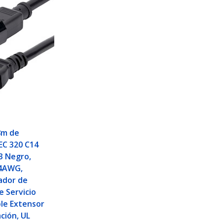
8m de
IEC 320 C14
13 Negro,
14AWG,
ador de
e Servicio
le Extensor
ción, UL