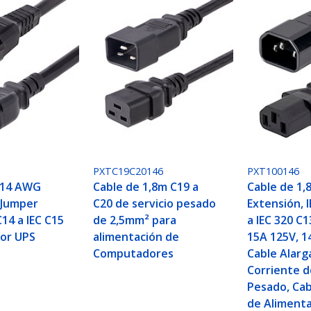
PXTC19C20146
PXT100146
 14 AWG
Cable de 1,8m C19 a
Cable de 1,
 Jumper
C20 de servicio pesado
Extensión, 
C14 a IEC C15
de 2,5mm² para
a IEC 320 C
dor UPS
alimentación de
15A 125V, 
Computadores
Cable Alarg
Corriente d
Pesado, Cab
de Alimenta