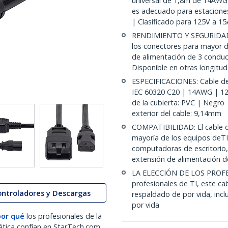
universal de 1,8m de 14AWG
es adecuado para estaciones 
| Clasificado para 125V a 15
RENDIMIENTO Y SEGURIDAD: 
los conectores para mayor du
de alimentación de 3 condu
Disponible en otras longitu
ESPECIFICACIONES: Cable de
IEC 60320 C20 | 14AWG | 125
de la cubierta: PVC | Negro
exterior del cable: 9,14mm
COMPATIBILIDAD: El cable de
mayoría de los equipos deTI
computadoras de escritorio
extensión de alimentación d
LA ELECCIÓN DE LOS PROFES
profesionales de TI, este ca
ontroladores y Descargas
respaldado de por vida, incl
por vida
por qué
los profesionales de la
ática confían en StarTech.com