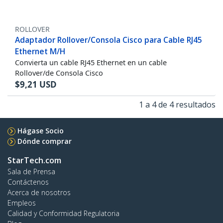
ROLLOVER
Adaptador Rollover/Consola Cisco para Cable RJ45
Ethernet M/H
Convierta un cable RJ45 Ethernet en un cable
Rollover/de Consola Cisco
$
9,21
USD
1 a 4 de 4 resultados
Hágase Socio
Dónde comprar
StarTech.com
Sala de Prensa
Contáctenos
Acerca de nosotros
Empleos
Calidad y Conformidad Regulatoria