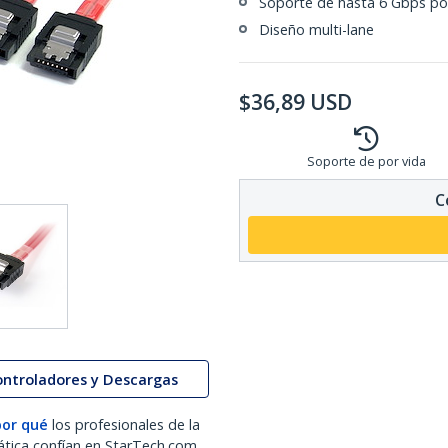
Soporte de hasta 6 Gbps po
Diseño multi-lane
$
36,89
USD
Soporte de por vida
C
ontroladores y Descargas
por qué
los profesionales de la
ática confían en StarTech.com