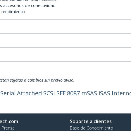
os accesorios de conectividad
o rendimiento.
están sujetas a cambios sin previo aviso.
erial Attached SCSI SFF 8087 mSAS iSAS Interno
ech.com
Soporte a clientes
e Prensa
Base de Conocimiento