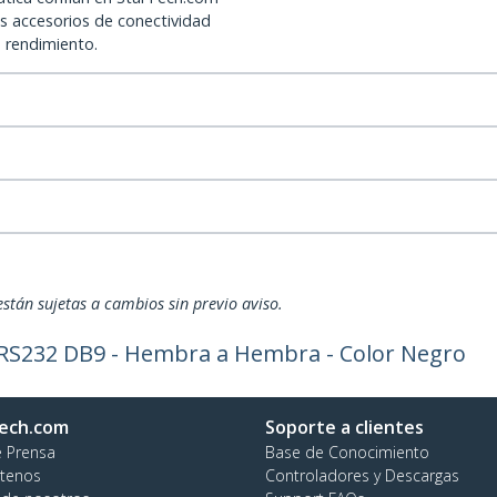
os accesorios de conectividad
o rendimiento.
están sujetas a cambios sin previo aviso.
RS232 DB9 - Hembra a Hembra - Color Negro
ech.com
Soporte a clientes
e Prensa
Base de Conocimiento
tenos
Controladores y Descargas