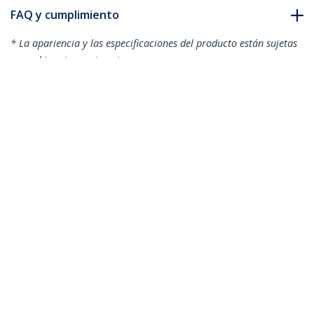
FAQ y cumplimiento
* La apariencia y las especificaciones del producto están sujetas
a cambios sin previo aviso.
También podría interesarle
THINTOS15
Cable 4,5m TosLink
Audio Digital Óptico
SPDIF Delgado -
Negro
Cable 3m TosLink® Audio Digital Óptico