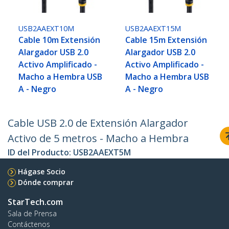
USB2AAEXT10M
USB2AAEXT15M
Cable 10m Extensión
Cable 15m Extensión
Alargador USB 2.0
Alargador USB 2.0
Activo Amplificado -
Activo Amplificado -
Macho a Hembra USB
Macho a Hembra USB
A - Negro
A - Negro
Cable USB 2.0 de Extensión Alargador
Activo de 5 metros - Macho a Hembra
ID del Producto:
USB2AAEXT5M
Hágase Socio
Dónde comprar
StarTech.com
Sala de Prensa
Contáctenos