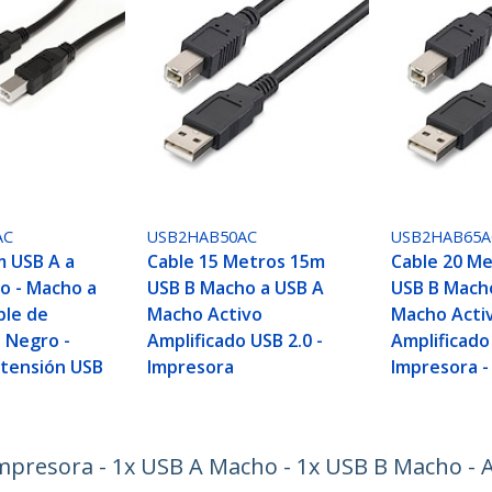
AC
USB2HAB50AC
USB2HAB65A
m USB A a
Cable 15 Metros 15m
Cable 20 M
vo - Macho a
USB B Macho a USB A
USB B Mach
ble de
Macho Activo
Macho Acti
- Negro -
Amplificado USB 2.0 -
Amplificado 
xtensión USB
Impresora
Impresora -
Impresora - 1x USB A Macho - 1x USB B Macho -