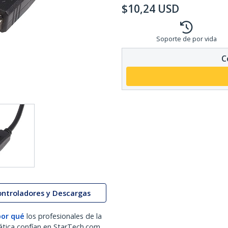
$
10,24
USD
Soporte de por vida
C
ontroladores y Descargas
por qué
los profesionales de la
ática confían en StarTech.com