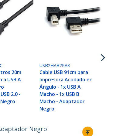
USBAB1MR
Cable Adapt
1m para Imp
Acodado - 1
Macho - 1x 
Macho en Á
C
USB2HAB2RA3
Derecho
etros 20m
Cable USB 91cm para
o a USB A
Impresora Acodado en
vo
Ángulo - 1x USB A
USB 2.0 -
Macho - 1x USB B
 Negro
Macho - Adaptador
Negro
 Adaptador Negro