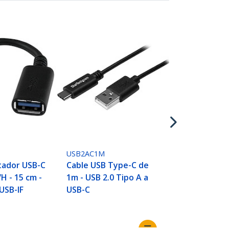
USB2CB1M
Cable USB T
1m - USB 2.0
USB-C
USB2AC1M
tador USB-C
Cable USB Type-C de
H - 15 cm -
1m - USB 2.0 Tipo A a
 USB-IF
USB-C