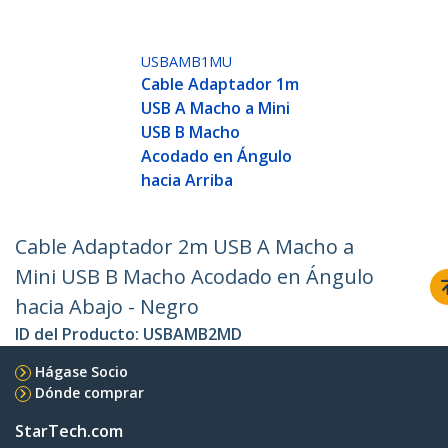
USBAMB1MU
Cable Adaptador 1m
USB A Macho a Mini
USB B Macho
Acodado en Ángulo
hacia Arriba
Cable Adaptador 2m USB A Macho a
Mini USB B Macho Acodado en Ángulo
hacia Abajo - Negro
ID del Producto:
USBAMB2MD
Hágase Socio
Dónde comprar
StarTech.com