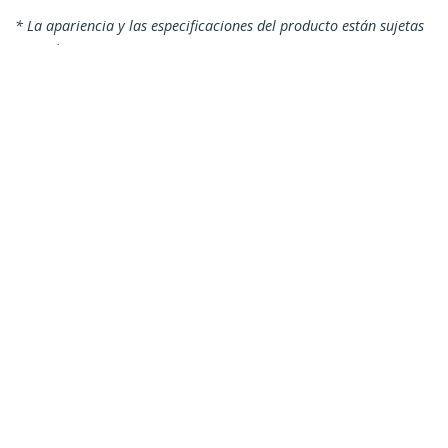
* La apariencia y las especificaciones del producto están sujetas
a cambios sin previo aviso.
También podría interesarle
USBLT2MB
Cable 2m Lightning 8
Pin a USB A 2.0 para
Apple iPod iPhone
iPad - Negro
Cable 1m Lightning 8 Pin a USB 2.0 para
Apple iPod iPhone iPad - Negro