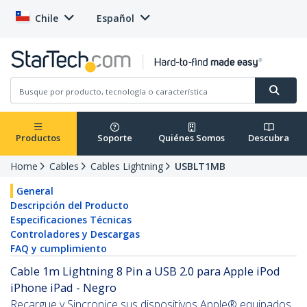
Chile
Español
Productos
Soporte
Quiénes Somos
Descubra
Home
Cables
Cables Lightning
USBLT1MB
General
Descripción del Producto
Especificaciones Técnicas
Controladores y Descargas
FAQ y cumplimiento
Cable 1m Lightning 8 Pin a USB 2.0 para Apple iPod
iPhone iPad - Negro
Recargue y Sincronice sus dispositivos Apple® equipados