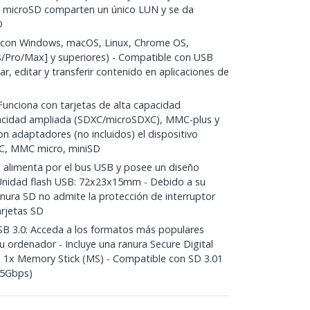
y microSD comparten un único LUN y se da
D
 con Windows, macOS, Linux, Chrome OS,
us/Pro/Max] y superiores) - Compatible con USB
dar, editar y transferir contenido en aplicaciones de
ciona con tarjetas de alta capacidad
cidad ampliada (SDXC/microSDXC), MMC-plus y
on adaptadores (no incluidos) el dispositivo
, MMC micro, miniSD
limenta por el bus USB y posee un diseño
 Unidad flash USB: 72x23x15mm - Debido a su
nura SD no admite la protección de interruptor
arjetas SD
3.0: Acceda a los formatos más populares
 ordenador - Incluye una ranura Secure Digital
 1x Memory Stick (MS) - Compatible con SD 3.01
(5Gbps)