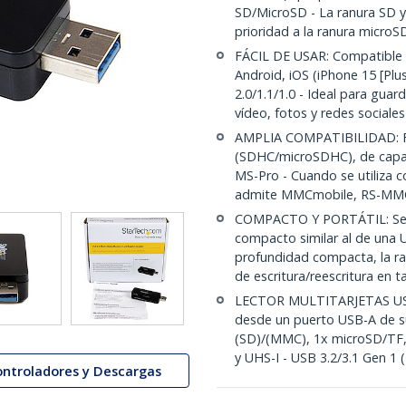
SD/MicroSD - La ranura SD 
prioridad a la ranura microS
FÁCIL DE USAR: Compatible
Android, iOS (iPhone 15 [Pl
2.0/1.1/1.0 - Ideal para guar
vídeo, fotos y redes sociales
AMPLIA COMPATIBILIDAD: Fun
(SDHC/microSDHC), de capa
MS-Pro - Cuando se utiliza c
admite MMCmobile, RS-MMC
COMPACTO Y PORTÁTIL: Se a
compacto similar al de una
profundidad compacta, la ra
de escritura/reescritura en t
LECTOR MULTITARJETAS USB 
desde un puerto USB-A de su
(SD)/(MMC), 1x microSD/TF,
y UHS-I - USB 3.2/3.1 Gen 1 
ontroladores y Descargas