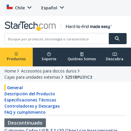
Chile
Español
Productos
Soporte
Quiénes Somos
Descubra
Home
Accesorios para discos duros
Cajas para unidades externas
S251BPU31C3
General
Descripción del Producto
Especificaciones Técnicas
Controladores y Descargas
FAQ y cumplimiento
Descontinuado
Gabinete Cofre USB 3.1 (10 Gbps) sin herramientas