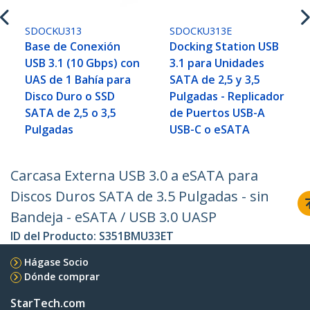
SDOCKU313
SDOCKU313E
Base de Conexión
Docking Station USB
USB 3.1 (10 Gbps) con
3.1 para Unidades
UAS de 1 Bahía para
SATA de 2,5 y 3,5
Disco Duro o SSD
Pulgadas - Replicador
SATA de 2,5 o 3,5
de Puertos USB-A
Pulgadas
USB-C o eSATA
Carcasa Externa USB 3.0 a eSATA para
Discos Duros SATA de 3.5 Pulgadas - sin
Bandeja - eSATA / USB 3.0 UASP
ID del Producto:
S351BMU33ET
Hágase Socio
Dónde comprar
StarTech.com