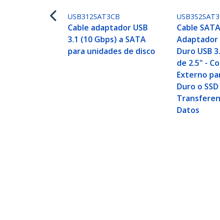
USB312SAT3CB
USB3S2SAT
Cable adaptador USB
Cable SATA
3.1 (10 Gbps) a SATA
Adaptador 
para unidades de disco
Duro USB 3.
de 2.5" - C
Externo pa
Duro o SSD
Transferen
Datos
Cable Adaptador USB 3.1 (10 Gbps)
ID del Producto:
USB31CSAT3CB
Hágase Socio
StarT
Dónde comprar
Sala d
Contác
Acerca
Emple