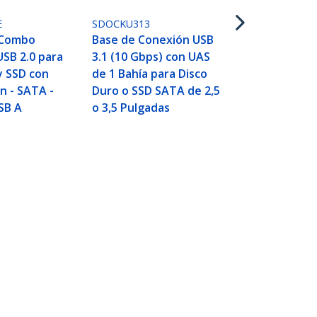
de 2 Bahías 
Duro o SSD 
E
SDOCKU313
o 3,5 Pulgad
 Combo
Base de Conexión USB
USB 2.0 para
3.1 (10 Gbps) con UAS
y SSD con
de 1 Bahía para Disco
n - SATA -
Duro o SSD SATA de 2,5
USB A
o 3,5 Pulgadas
 - USB-C
Conectar