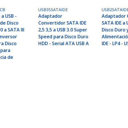
3CB
USB3SSATAIDE
USB2SATAID
 a USB -
Adaptador
Adaptador
de Disco
Convertidor SATA IDE
SATA IDE a 
0 a SATA III
2,5 3,5 a USB 3.0 Super
Disco Duro 
onversor
Speed para Disco Duro
Alimentació
ra Disco
HDD - Serial ATA USB A
IDE - LP4 - 
 para
cia de
 a SATA para unidades de disco de 2,5 Pulgadas
ech.com
Soporte a clientes
e Prensa
Base de Conocimiento
tenos
Controladores y Descargas
 de nosotros
Support FAQs
os
Soporte