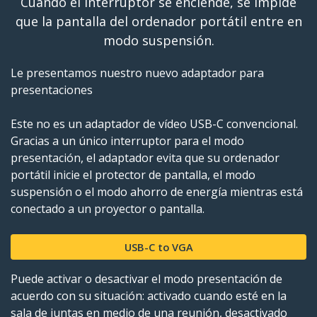
Cuando el interruptor se enciende, se impide
VER TODOS LOS ADAPTADORES DisplayPort/Mini
Soporta una resolución de salida de vídeo de hasta
DisplayPort
que la pantalla del ordenador portátil entre en
VER TODOS LOS ADAPTADORES USB 3.0
4K a 60Hz, para aplicaciones gráficas avanzadas
modo suspensión.
VER TODOS LOS ADAPTADORES Thunderbolt 3
Le presentamos nuestro nuevo adaptador para
VER TODOS LOS ADAPTADORES USB-C
presentaciones
Este no es un adaptador de vídeo USB-C convencional.
Gracias a un único interruptor para el modo
presentación, el adaptador evita que su ordenador
portátil inicie el protector de pantalla, el modo
suspensión o el modo ahorro de energía mientras está
conectado a un proyector o pantalla.
USB-C to VGA
Puede activar o desactivar el modo presentación de
acuerdo con su situación: activado cuando esté en la
sala de juntas en medio de una reunión, desactivado