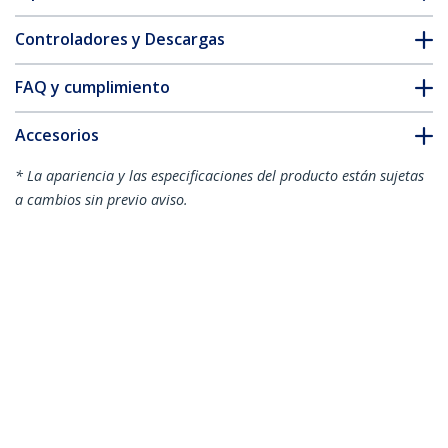
Controladores y Descargas
FAQ y cumplimiento
Accesorios
* La apariencia y las especificaciones del producto están sujetas
a cambios sin previo aviso.
También podría interesarle
DK30CH2DPPD
USB3DOCKH2DP
Dock USB-C de 3
Docking Station USB
Monitores 4K y 5x
3.0 para Tres