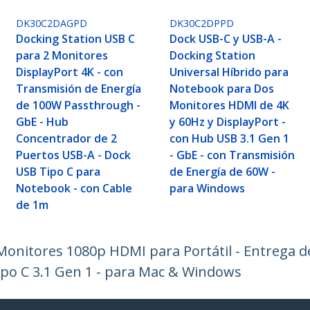
DK30C2DAGPD
DK30C2DPPD
Docking Station USB C
Dock USB-C y USB-A -
para 2 Monitores
Docking Station
DisplayPort 4K - con
Universal Híbrido para
Transmisión de Energía
Notebook para Dos
de 100W Passthrough -
Monitores HDMI de 4K
GbE - Hub
y 60Hz y DisplayPort -
Concentrador de 2
con Hub USB 3.1 Gen 1
Puertos USB-A - Dock
- GbE - con Transmisión
USB Tipo C para
de Energía de 60W -
Notebook - con Cable
para Windows
de 1m
Monitores 1080p HDMI para Portátil - Entrega d
ipo C 3.1 Gen 1 - para Mac & Windows