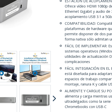
ESTACIÓN DE ACOPLAMIEN
Ofrece vídeo HDMI 1080p de
Ethernet Gigabit y audio de
acoplamiento USB 3.1 a 5G
COMPATIBILIDAD: Compatib
plataformas de hardware que 
permite disponer de dos pant
forma nativa sólo admitan u
FÁCIL DE IMPLEMENTAR: Esta
sistemas operativos (Windo
utilidades de actualización D
complicaciones
FÁCIL INTEGRACIÓN EN EL E
está diseñada para adaptarse
espacios de trabajo comparti
montaje, ranura K y cable 
ALIMENTE Y CARGUE SU PORT
alimenta y carga mientras u
ultradelgados como la serie
Chromebooks con USB-C