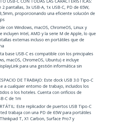
TO USB-C CON TODAS LAS CARACTERÍSTICAS:
 2 pantallas, 3x USB-A, 1x USB-C, PD de 65W,
 3,5mm, proporcionando una eficiente solución de
bps
le con Windows, macOS, ChromeOS, Linux y
incluyen Intel, AMD y la serie M de Apple, lo que
allas externas incluso en portátiles que de
na
 base USB-C es compatible con los principales
ws, macOS, ChromeOS, Ubuntu) e incluye
isplayLink para una gestión informática sin
SPACIO DE TRABAJO: Este dock USB 3.0 Tipo-C
 a cualquier entorno de trabajo, incluidos los
dos o los hoteles. Cuenta con orificios de
USB-C de 1m
ÁTIL: Este replicador de puertos USB Tipo-C
sted trabaja con una PD de 65W para portátiles
 Thinkpad T, X1 Carbon, Surface Pro7 y