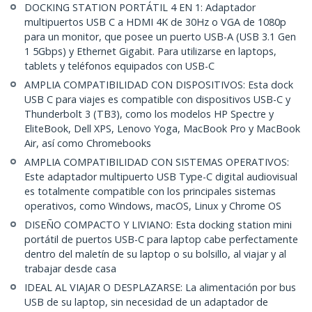
DOCKING STATION PORTÁTIL 4 EN 1: Adaptador
multipuertos USB C a HDMI 4K de 30Hz o VGA de 1080p
para un monitor, que posee un puerto USB-A (USB 3.1 Gen
1 5Gbps) y Ethernet Gigabit. Para utilizarse en laptops,
tablets y teléfonos equipados con USB-C
AMPLIA COMPATIBILIDAD CON DISPOSITIVOS: Esta dock
USB C para viajes es compatible con dispositivos USB-C y
Thunderbolt 3 (TB3), como los modelos HP Spectre y
EliteBook, Dell XPS, Lenovo Yoga, MacBook Pro y MacBook
Air, así como Chromebooks
AMPLIA COMPATIBILIDAD CON SISTEMAS OPERATIVOS:
Este adaptador multipuerto USB Type-C digital audiovisual
es totalmente compatible con los principales sistemas
operativos, como Windows, macOS, Linux y Chrome OS
DISEÑO COMPACTO Y LIVIANO: Esta docking station mini
portátil de puertos USB-C para laptop cabe perfectamente
dentro del maletín de su laptop o su bolsillo, al viajar y al
trabajar desde casa
IDEAL AL VIAJAR O DESPLAZARSE: La alimentación por bus
USB de su laptop, sin necesidad de un adaptador de