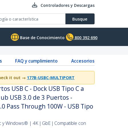
Controladores y Descargas
Busque
Base de Conocimiento
800 392 690
s
FAQ y cumplimiento
Accesorios
eck it out →
177B-USBC-MULTIPORT
tos USB C - Dock USB Tipo C a
Hub USB 3.0 de 3 Puertos -
3.0 Pass Through 100W - USB Tipo
ac y Windows® | 4K | GbE | Compatible con