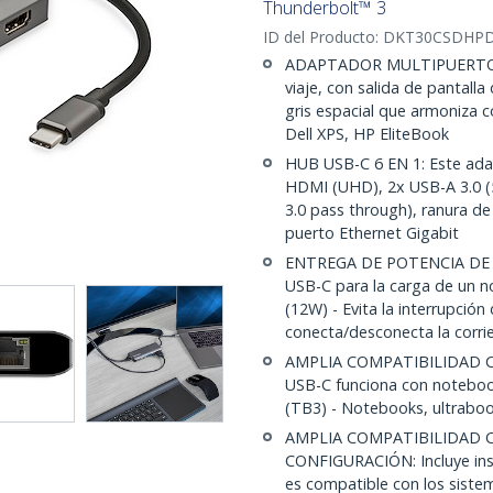
Thunderbolt™ 3
ID del Producto:
DKT30CSDHP
ADAPTADOR MULTIPUERTO US
viaje, con salida de pantall
gris espacial que armoniza
Dell XPS, HP EliteBook
HUB USB-C 6 EN 1: Este ada
HDMI (UHD), 2x USB-A 3.0 (
3.0 pass through), ranura de
puerto Ethernet Gigabit
ENTREGA DE POTENCIA DE 1
USB-C para la carga de un n
(12W) - Evita la interrupció
conecta/desconecta la corri
AMPLIA COMPATIBILIDAD CON
USB-C funciona con noteboo
(TB3) - Notebooks, ultraboo
AMPLIA COMPATIBILIDAD C
CONFIGURACIÓN: Incluye inst
es compatible con los sist