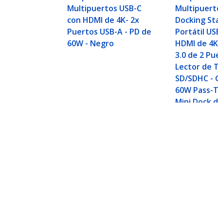
Multipuertos USB-C
Multipuert
con HDMI de 4K- 2x
Docking St
Puertos USB-A - PD de
Portátil US
60W - Negro
HDMI de 4K
3.0 de 2 Pu
Lector de 
SD/SDHC - 
60W Pass-T
Mini Dock d
USBC - Thu
Adaptador Multipuertos USB C - Do
- GbE - PD 3.0 Pass Through 100W 
ID del Producto:
DKT30CSDHPD3
Hágase Socio
StarT
Dónde comprar
Sala d
Contác