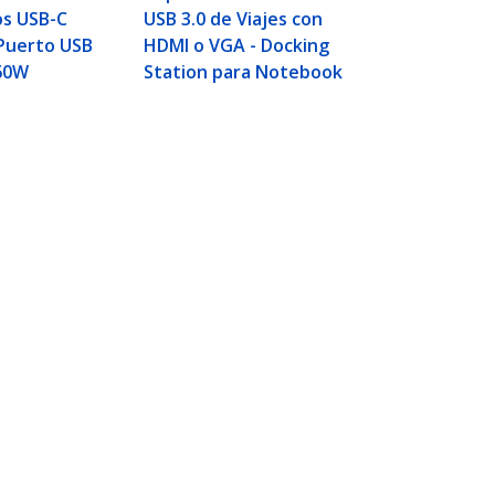
os USB-C
USB 3.0 de Viajes con
 Puerto USB
HDMI o VGA - Docking
 60W
Station para Notebook
0 de 3 Puertos - SD/SDHC
Conectar