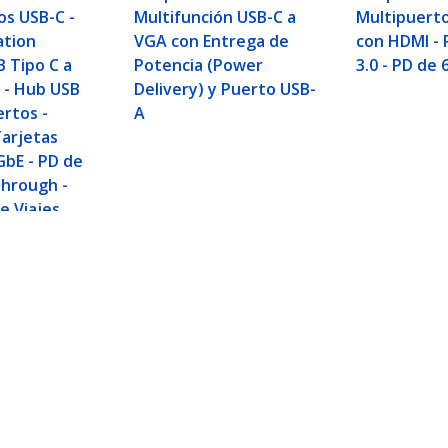
os USB-C -
Multifunción USB-C a
Multipuert
ation
VGA con Entrega de
con HDMI -
B Tipo C a
Potencia (Power
3.0 - PD de
 - Hub USB
Delivery) y Puerto USB-
ertos -
A
Tarjetas
GbE - PD de
hrough -
e Viajes
n
ck USB Tipo C a HDMI 4K de Viajes - Hub USB 3.
- USB Tipo C/Thunderbolt 3
ech.com
Soporte a clientes
e Prensa
Base de Conocimiento
tenos
Controladores y Descargas