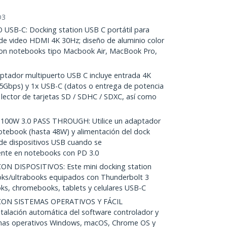
D3
B-C: Docking station USB C portátil para
a de video HDMI 4K 30Hz; diseño de aluminio color
 con notebooks tipo Macbook Air, MacBook Pro,
ptador multipuerto USB C incluye entrada 4K
5Gbps) y 1x USB-C (datos o entrega de potencia
 lector de tarjetas SD / SDHC / SDXC, así como
00W 3.0 PASS THROUGH: Utilice un adaptador
otebook (hasta 48W) y alimentación del dock
n de dispositivos USB cuando se
ente en notebooks con PD 3.0
 DISPOSITIVOS: Este mini docking station
ks/ultrabooks equipados con Thunderbolt 3
ks, chromebooks, tablets y celulares USB-C
ON SISTEMAS OPERATIVOS Y FÁCIL
alación automática del software controlador y
emas operativos Windows, macOS, Chrome OS y