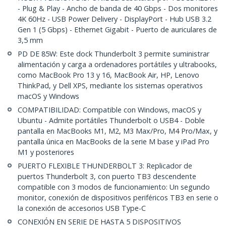
- Plug & Play - Ancho de banda de 40 Gbps - Dos monitores
4K 60Hz - USB Power Delivery - DisplayPort - Hub USB 3.2
Gen 1 (5 Gbps) - Ethernet Gigabit - Puerto de auriculares de
3,5 mm
PD DE 85W: Este dock Thunderbolt 3 permite suministrar
alimentación y carga a ordenadores portátiles y ultrabooks,
como MacBook Pro 13 y 16, MacBook Air, HP, Lenovo
ThinkPad, y Dell XPS, mediante los sistemas operativos
macOS y Windows
COMPATIBILIDAD: Compatible con Windows, macOS y
Ubuntu - Admite portátiles Thunderbolt o USB4 - Doble
pantalla en MacBooks M1, M2, M3 Max/Pro, M4 Pro/Max, y
pantalla única en MacBooks de la serie M base y iPad Pro
M1 y posteriores
PUERTO FLEXIBLE THUNDERBOLT 3: Replicador de
puertos Thunderbolt 3, con puerto TB3 descendente
compatible con 3 modos de funcionamiento: Un segundo
monitor, conexión de dispositivos periféricos TB3 en serie o
la conexión de accesorios USB Type-C
CONEXIÓN EN SERIE DE HASTA 5 DISPOSITIVOS