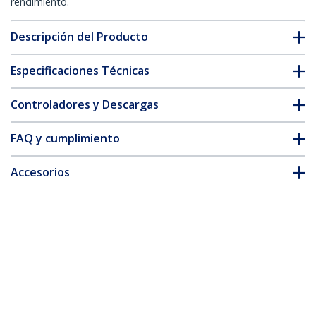
rendimiento.
Descripción del Producto
Especificaciones Técnicas
Controladores y Descargas
FAQ y cumplimiento
Accesorios
* La apariencia y las especificaciones del producto están sujetas
a cambios sin previo aviso.
También podría interesarle