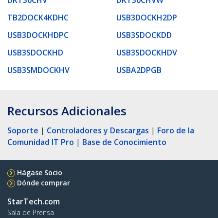
TB2DOCK4KDHC
USB3DOCKH2DP
USB3DOCKHDPC
USB3SDOCKDD
USB3SDOCKHD
USB3SDOCKHDV
USB3SMDOCKHV
USBA2DPGB
Recursos Adicionales
Soporte
|
Controladores y Descargas
|
Foro de la
Comunidad IT Pro
|
Base de Conocimiento
Hágase Socio
Dónde comprar
StarTech.com
Sala de Prensa