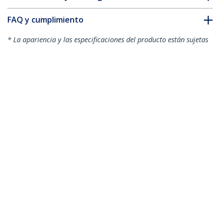
FAQ y cumplimiento
* La apariencia y las especificaciones del producto están sujetas
a cambios sin previo aviso.
Adaptador Thunderbolt 3 a
Thunderbolt
ID del Producto:
TBT3TBTADAP
Hágase Socio
Dónde comprar
StarTech.com
Sala de Prensa
Contáctenos
Acerca de nosotros
Empleos
Calidad y Conformidad Regulatoria
Blog