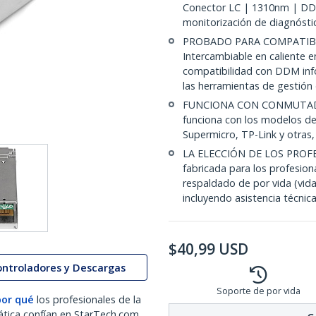
Conector LC | 1310nm | DDM
monitorización de diagnóstic
PROBADO PARA COMPATIBI
Intercambiable en caliente 
compatibilidad con DDM info
las herramientas de gestió
FUNCIONA CON CONMUTAD
funciona con los modelos de
Supermicro, TP-Link y otras
LA ELECCIÓN DE LOS PROFE
fabricada para los profesio
respaldado de por vida (vida
incluyendo asistencia técnica
$
40,99
USD
ontroladores y Descargas
Soporte de por vida
por qué
los profesionales de la
ática confían en StarTech.com