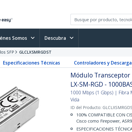
iénes Somos
Descubra
los SFP
GLCLXSMRGDST
Especificaciones Técnicas
Controladores y Descarga
Módulo Transceptor 
LX-SM-RGD - 1000BA
1000 Mbps (1 Gbps) | Fibra
Vida
ID del Producto:
GLCLXSMRGD
100% COMPATIBLE CON CISC
Cisco como Firepower, ASR92
ESPECIFICACIONES TÉCNICA