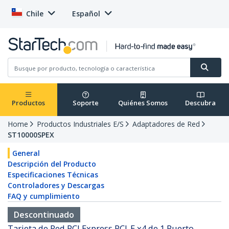
Chile
Español
Productos
Soporte
Quiénes Somos
Descubra
Home
Productos Industriales E/S
Adaptadores de Red
ST10000SPEX
General
Descripción del Producto
Especificaciones Técnicas
Controladores y Descargas
FAQ y cumplimiento
Descontinuado
Tarjeta de Red PCI Express PCI-E x4 de 1 Puerto