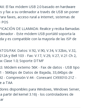
: El fax módem USB 2.0 basado en hardware
s y fax a su ordenador a través de USB sin poner
Para faxes, acceso rural a Internet, sistemas de
e POS
CACIÓN DE LLAMADA: Realice y reciba llamadas
ordenador - Este módem USB portátil soporta la
da y es compatible con la mayoría de las ISP de
FAX: Datos: V.92, V.90, V.34, V.32bis, V.32,
 212A y Bell 103 - Fax: V.17, V.29, V.27, V.21 Ch 2,
Fax Clase 1.0; Soporte DTMF
: Módem externo 56K - Fax de datos - USB tipo
J11 - 56Kbps de Datos de Bajada, 33,6Kbps de
92 - Compresión V.44 - Conexant CX93010-21Z -
me a TAA
ores disponibles para Windows, Windows Server,
a partir del kernel 3.16) - los controladores de
ar