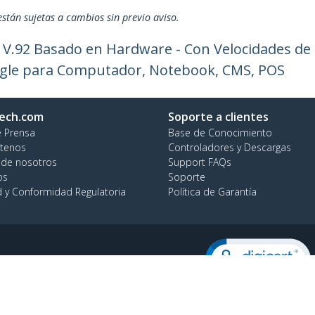
están sujetas a cambios sin previo aviso.
V.92 Basado en Hardware - Con Velocidades de
ongle para Computador, Notebook, CMS, POS
ech.com
Soporte a clientes
e Prensa
Base de Conocimiento
tenos
Controladores y Descargas
 de nosotros
Support FAQs
os
Soporte
d y Conformidad Regulatoria
Política de Garantía
no:
+56 2 2393 7490
ratuita:
800 392 690
ión de Cookies
© 1985-202