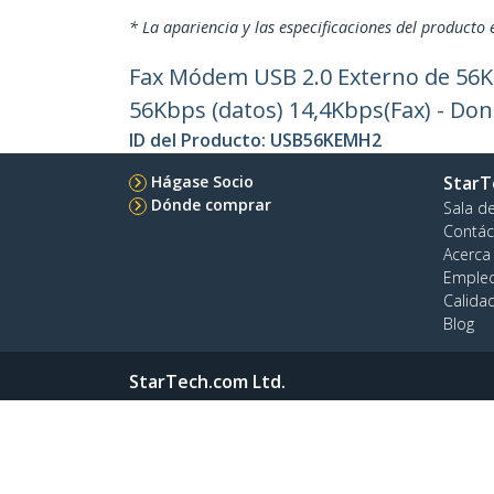
* La apariencia y las especificaciones del producto 
Fax Módem USB 2.0 Externo de 56K 
56Kbps (datos) 14,4Kbps(Fax) - D
ID del Producto:
USB56KEMH2
Hágase Socio
StarT
Dónde comprar
Sala d
Contác
Acerca
Emple
Calida
Blog
StarTech.com Ltd.
4490 South Hamilton Rd
Teléfo
Groveport, Ohio 43125 U.S.A.
Línea G
Terms
Privacidad
Mapa del Sitio
Configurac