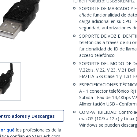
ID del Producto:
USB56KEMH2
SOPORTE DE MARCADO Y FAX
añade funcionalidad de dato
carga adicional en su CPU - 
seguridad, autorizaciones d
SOPORTE DE VOZ E IDENTIFI
telefónicas a través de su 
funcionalidad de ID de llama
acceso telefónico
SOPORTE DEL MODO DE DATOS/
V.22bis, V.22, V.23, V.21 Bell
EIA/TIA 578 Clase 1 y T.31 
ESPECIFICACIONES TÉCNICAS
A - 1 conector telefónico R
Subida - Fax de 14,4Kbps V.
Alimentación USB - Confor
COMPATIBILIDAD: Controlad
ontroladores y Descargas
macOS (10.9 a 12.x) y Linux (
Windows se pueden descarg
por qué
los profesionales de la
ática confían en StarTech.com